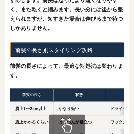
すめします。前髪は思ったより短くなりやす
く、また乾くと縮みます。長い分には後から整
えられますが、短すぎた場合は伸びるまで待つ
しかありません。
前髪の長さ別スタイリング攻略
前髪の長さによって、最適な対処法は変わりま
す。
前髪の長さ
状態
眉上1〜2cm以上
かなり短い
ドライヤー
眉上かかるくらい
ぱっつんが目立つ
ワックスで