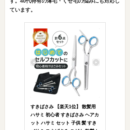
す。40代特有の薄毛・くせ毛の悩みにも対応し
ています。
すきばさみ 【楽天1位】 散髪用 
ハサミ 初心者 すきばさみ ヘアカ
ット ハサミ セット 子供 髪 すき