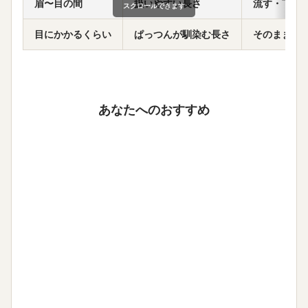
眉〜目の間
扱いやすい長さ
流す・下ろ
スクロールできます
目にかかるくらい
ぱっつんが馴染む長さ
そのまま下
あなたへのおすすめ