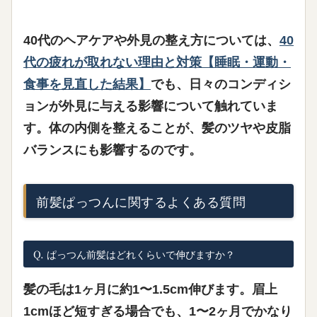
40代のヘアケアや外見の整え方については、
40
代の疲れが取れない理由と対策【睡眠・運動・
食事を見直した結果】
でも、日々のコンディシ
ョンが外見に与える影響について触れていま
す。体の内側を整えることが、髪のツヤや皮脂
バランスにも影響するのです。
前髪ぱっつんに関するよくある質問
Q. ぱっつん前髪はどれくらいで伸びますか？
髪の毛は1ヶ月に約1〜1.5cm伸びます。眉上
1cmほど短すぎる場合でも、1〜2ヶ月でかなり