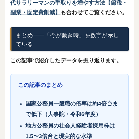
代サラリーマンの手取りを増やす方法【節税・
副業・固定費削減】
も合わせてご覧ください。
まとめ——「今が動き時」を数字が示し
ている
この記事で紹介したデータを振り返ります。
この記事のまとめ
国家公務員一般職の倍率は
約4倍台
ま
で低下（人事院・令和6年度）
地方公務員の社会人経験者採用枠は
1.5〜3倍台
と現実的な水準