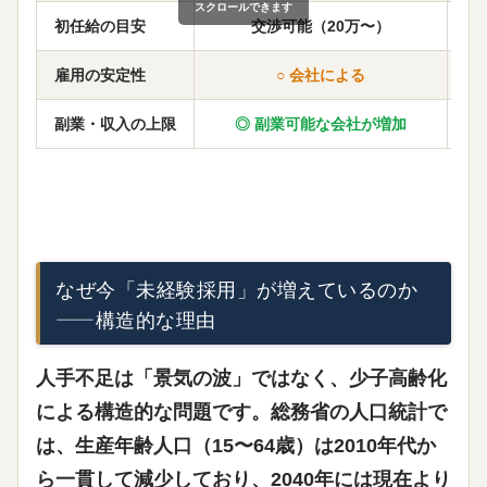
スクロールできます
初任給の目安
交渉可能（20万〜）
給
雇用の安定性
○ 会社による
副業・収入の上限
◎ 副業可能な会社が増加
なぜ今「未経験採用」が増えているのか
——構造的な理由
人手不足は「景気の波」ではなく、
少子高齢化
による構造的な問題
です。総務省の人口統計で
は、生産年齢人口（15〜64歳）は2010年代か
ら一貫して減少しており、2040年には現在より