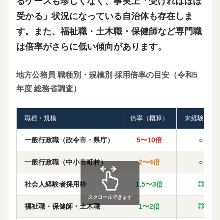
るケースも珍しくなく、事実上「受ければほぼ
受かる」状況になっている自治体も存在しま
す。また、福祉職・土木職・保健師など
専門職
は倍率がさらに低い傾向
があります。
地方公務員 職種別・規模別 採用倍率の目安（令和5
年度 総務省調査）
職種・規模
倍率（概算）
未経験採用
一般行政職（政令市・県庁）
5〜10倍
○
一般行政職（中小市町村）
2〜4倍
○
社会人経験者採用枠
1.5〜3倍
◎
スクロールできます
福祉職・保健師・土木職
1〜2倍
◎