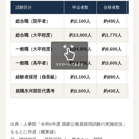
試験区分
申込者数
合格者数
倍
総合職（院卒者）
約2,100人
約490人
総合職（大卒程度）
約13,800人
約1,770人
一般職（大卒程度）
約34,800人
約8,600人
一般職（高卒者）
約14,900人
約3,600人
スクロールできます
経験者採用（係長級）
約3,100人
約880人
就職氷河期世代選考
約2,600人
約430人
出典：人事院「令和6年度 国家公務員採用試験の実施状況」
をもとに作成（概算値）