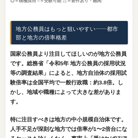
◎＝積極採用 ○＝受験可能 △＝要件あり・難関
地方公務員はもっと狙いやすい——都市
部と地方の倍率格差
国家公務員より注目してほしいのが
地方公務員
です。総務省「令和5年 地方公務員の採用状況
等の調査結果」によると、地方自治体の採用試
験倍率は全国平均で
一般行政職：約3.8倍
。し
かし、地域や職種によって大きな差がありま
す。
特に注目すべきは
地方の中小規模自治体
です。
人手不足が深刻な地方では倍率が1〜2倍台にな