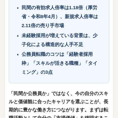
民間の有効求人倍率は
1.18倍
（厚労
省・令和8年4月）、新規求人倍率は
2.11倍の売り手市場
未経験採用が増えている背景は、
少
子化による構造的な人手不足
公務員転職のコツは「経験者採用
枠」「スキルが活きる職種」「タイ
ミング」の3点
「民間か公務員か」ではなく、
今の自分のスキ
ルと価値観に合ったキャリアを選ぶこと
が、長
期的に豊かな働き方につながります。まずは転
職活動として自分の「市場価値」を確認するこ